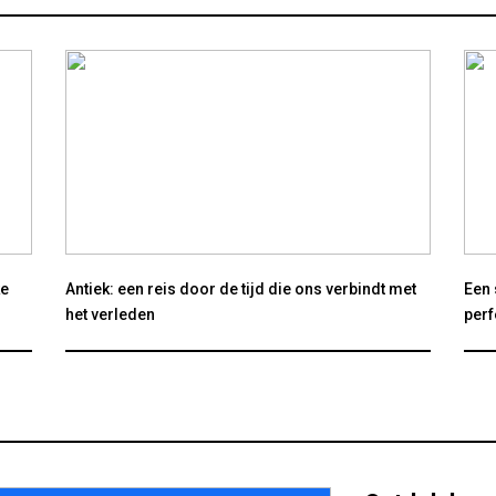
ke
Antiek: een reis door de tijd die ons verbindt met
Een 
het verleden
perf