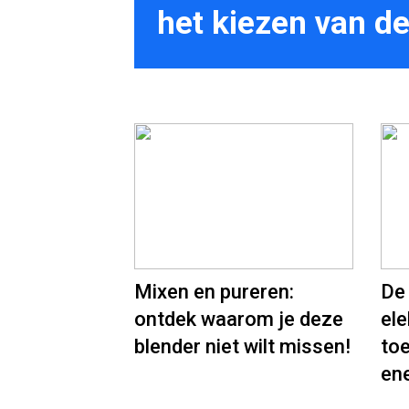
het kiezen van de
Mixen en pureren:
De
ontdek waarom je deze
ele
blender niet wilt missen!
to
ene