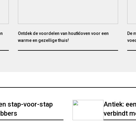
en
Ontdek de voordelen van houtkloven voor een
De m
warme en gezellige thuis!
voed
Een stap-voor-stap
Antiek: een
ebbers
verbindt m