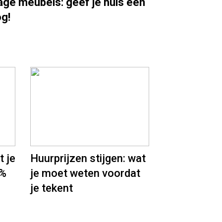
age meubels: geef je huis een
og!
t je
Huurprijzen stijgen: wat
5%
je moet weten voordat
je tekent