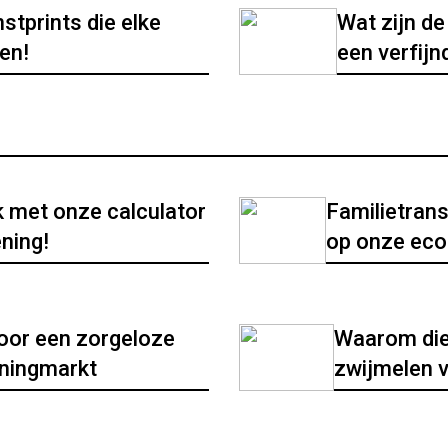
stprints die elke
Wat zijn d
en!
een verfijn
 met onze calculator
Familietran
ening!
op onze eco
oor een zorgeloze
Waarom die 
oningmarkt
zwijmelen v