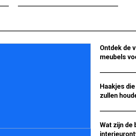
Ontdek de v
meubels vo
Haakjes die 
zullen houd
Wat zijn de
interieuron